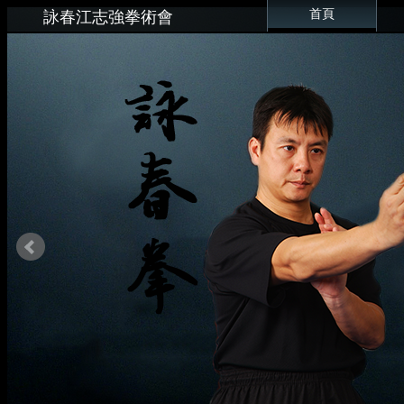
首頁
詠春江志強拳術會